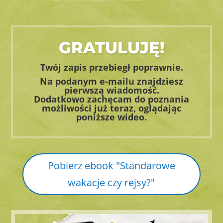
GRATULUJĘ!
Twój zapis przebiegł poprawnie.
Na podanym e-mailu znajdziesz
pierwszą wiadomość.
Dodatkowo zachęcam do poznania
możliwości już teraz, oglądając
poniższe wideo.
Pobierz ebook "Standarowe
wakacje czy rejsy?"