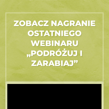
ZOBACZ NAGRANIE
OSTATNIEGO
WEBINARU
„PODRÓŻUJ I
ZARABIAJ”