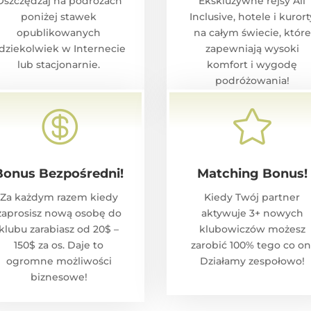
Oszczędzaj na podróżach
Ekskluzywne rejsy All
poniżej stawek
Inclusive, hotele i kurort
opublikowanych
na całym świecie, które
dziekolwiek w Internecie
zapewniają wysoki
lub stacjonarnie.
komfort i wygodę
podróżowania!


Bonus Bezpośredni!
Matching Bonus!
Za każdym razem kiedy
Kiedy Twój partner
zaprosisz nową osobę do
aktywuje 3+ nowych
klubu zarabiasz od 20$ –
klubowiczów możesz
150$ za os. Daje to
zarobić 100% tego co on
ogromne możliwości
Działamy zespołowo!
biznesowe!