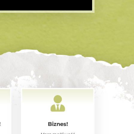

!
Biznes!