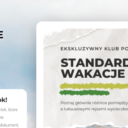
E
k!
tek, które
ie
 dokument,