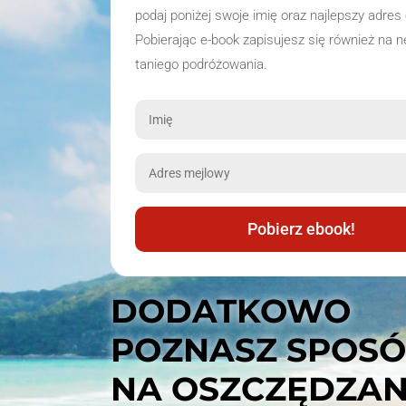
podaj poniżej swoje imię oraz najlepszy adres 
Pobierając e-book zapisujesz się również na n
taniego podróżowania.
Pobierz ebook!
DODATKOWO
POZNASZ SPOS
NA OSZCZĘDZAN