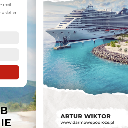
e-mail.
ewsletter
ÓB
IE