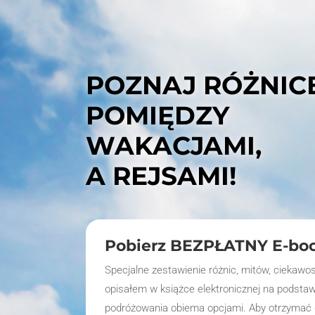
POZNAJ RÓŻNIC
POMIĘDZY
WAKACJAMI,
A REJSAMI!
Pobierz BEZPŁATNY E-boo
Specjalne zestawienie różnic, mitów, ciekawos
opisałem w książce elektronicznej na podstaw
podróżowania obiema opcjami. Aby otrzymać